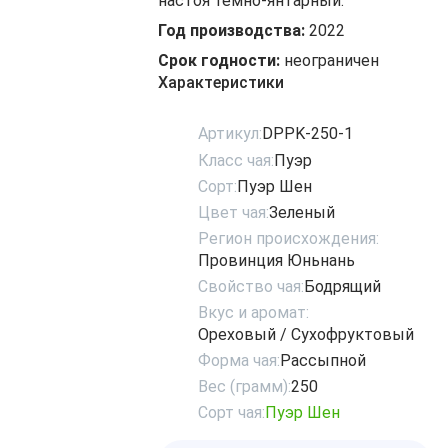
настоя темно-янтарный.
Год производства:
2022
Срок годности:
неограничен
Характеристики
Артикул:
DPPK-250-1
Класс чая:
Пуэр
Сорт:
Пуэр Шен
Цвет чая:
Зеленый
Регион происхождения:
Провинция Юньнань
Свойство чая:
Бодрящий
Вкус и аромат:
Ореховый / Сухофруктовый
Форма чая:
Рассыпной
Вес (грамм):
250
Сорт чая:
Пуэр Шен