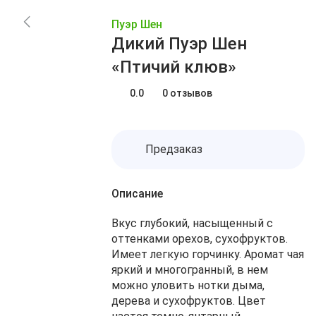
Заказы
Акции
Пуэр Шен
Блог
Избранное
Дикий Пуэр Шен
О нас
Доставка
«Птичий клюв»
Сравнение
Оплата
Контакты
0.0
0 отзывов
Корзина
Предзаказ
Описание
Вкус глубокий, насыщенный с
оттенками орехов, сухофруктов.
Имеет легкую горчинку. Аромат чая
яркий и многогранный, в нем
можно уловить нотки дыма,
дерева и сухофруктов. Цвет