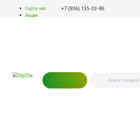
+7 (936) 135-33-96
Сорта чая
Акции
Блог
+7 (936) 135-33-96
О нас
Доставка
info@kitayskiy-chay.ru
Оплата
Контакты
Пн-Вс: 9.00 – 20.00
пр-т Альберта Камалеева,
12 (Пункт выдачи)
Каталог