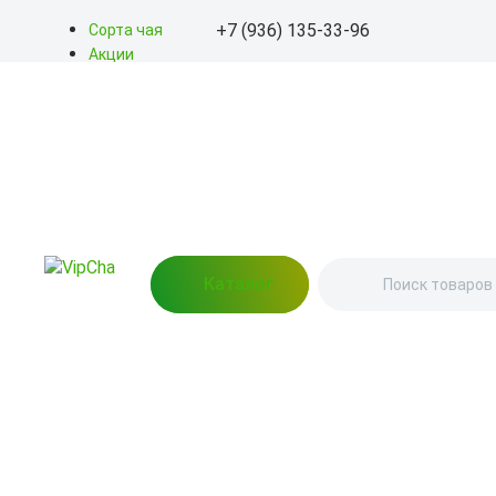
+7 (936) 135-33-96
Сорта чая
Акции
Блог
+7 (936) 135-33-96
О нас
Доставка
info@kitayskiy-chay.ru
Оплата
Контакты
Пн-Вс: 9.00 – 20.00
пр-т Альберта Камалеева,
12 (Пункт выдачи)
Каталог