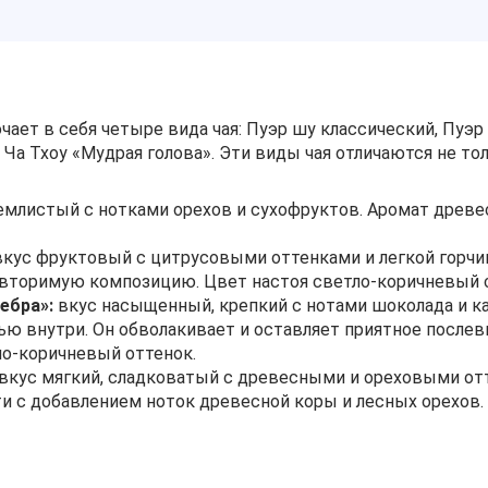
ает в себя четыре вида чая: Пуэр шу классический, Пуэр 
 Ча Тхоу «Мудрая голова». Эти виды чая отличаются не 
землистый с нотками орехов и сухофруктов. Аромат древе
кус фруктовый с цитрусовыми оттенками и легкой горчин
вторимую композицию. Цвет настоя светло-коричневый 
ебра»:
вкус насыщенный, крепкий с нотами шоколада и к
ю внутри. Он обволакивает и оставляет приятное послевк
о-коричневый оттенок.
вкус мягкий, сладковатый с древесными и ореховыми отт
и с добавлением ноток древесной коры и лесных орехов.