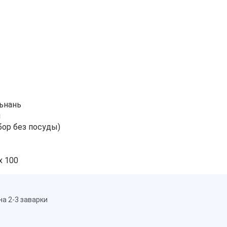
ьнань
й
бор без посуды)
х 100
а 2-3 заварки