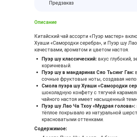
Предзаказ
Описание
Китайский чай ассорти «Пуэр мастер» включ
Хуаши «Самородки серебра», и Пуэр шу Лао
качествами, ароматом и цветом настоя.
Пуэр шу классический:
вкус глубокий, 
коричневый.
Пуэр шу в мандаринах Сяо Тьсинг Ган:
в
сочные фруктовые ноты, создавая непо
Смола пуэра шу Хуаши «Самородки сер
шоколадную конфету с тягучей карамель
чайного настоя имеет насыщенный темн
Пуэр шу Лао Ча Тхоу «Мудрая голова»:
тёплое покрывало из натуральной шерст
красноватыми оттенками.
Содержимое: