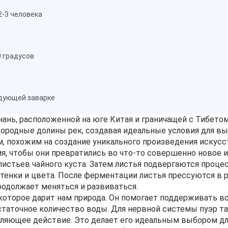
2-3 человека
0 градусов
едующей заварке
нь, расположенной на юге Китая и граничащей с Тибетом
дородные долины рек, создавая идеальные условия для вы
 похожим на создание уникального произведения искусст
мя, чтобы они превратились во что-то совершенно новое и
листьев чайного куста. Затем листья подвергаются проце
тенки и цвета. После ферментации листья прессуются в р
продолжает меняться и развиваться.
, которое дарит нам природа. Он помогает поддерживать в
таточное количество воды. Для нервной системы пуэр та
ляющее действие. Это делает его идеальным выбором для 