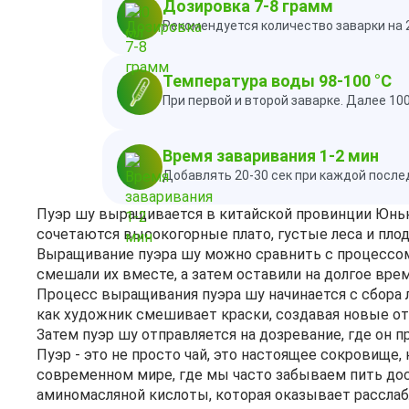
Дозировка 7-8 грамм
Рекомендуется количество заварки на 
Температура воды 98-100 °C
При первой и второй заварке. Далее 10
Время заваривания 1-2 мин
Добавлять 20-30 сек при каждой посл
Пуэр шу выращивается в китайской провинции Юньна
сочетаются высокогорные плато, густые леса и пло
Выращивание пуэра шу можно сравнить с процессом,
смешали их вместе, а затем оставили на долгое вре
Процесс выращивания пуэра шу начинается с сбора 
как художник смешивает краски, создавая новые от
Затем пуэр шу отправляется на дозревание, где он 
Пуэр - это не просто чай, это настоящее сокровище
современном мире, где мы часто забываем пить дос
аминомасляной кислоты, которая оказывает расслаб