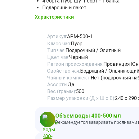
4 сорта Пуэр Шу, 1 сорт - 1 банка
Подарочный пакет
Характеристики
Артикул:
APМ-500-1
Класс чая:
Пуэр
Тип чая:
Подарочный / Элитный
Цвет чая:
Черный
Регион происхождения:
Провинция Юн
Свойство чая:
Бодрящий / Опьяняющи
Чайный комплект:
Нет (подарочный на
Ассорти:
Да
Вес (грамм):
500
Размер упаковки (Д х Ш х В):
240 х 290 
Объем воды 400-500 мл
Рекомендуется заваривать проливами н